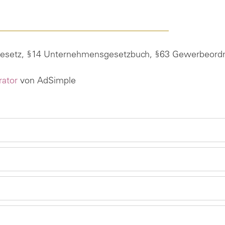
Gesetz, §14 Unternehmensgesetzbuch, §63 Gewerbeordnu
ator
von AdSimple